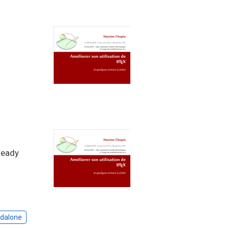
ready
dalone