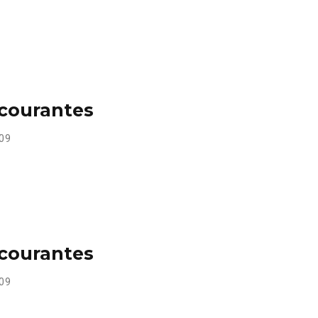
 courantes
09
 courantes
09